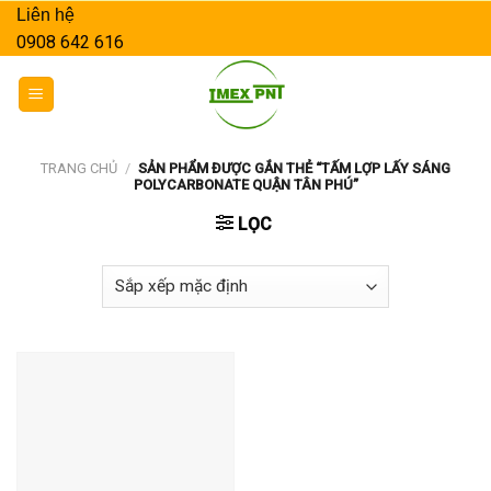
Skip
Liên hệ
to
0908 642 616
content
TRANG CHỦ
/
SẢN PHẨM ĐƯỢC GẮN THẺ “TẤM LỢP LẤY SÁNG
POLYCARBONATE QUẬN TÂN PHÚ”
LỌC