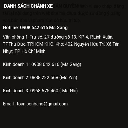
DANH SÁCH CHÀNH XE
BẢN QUYỀN
Hành vi sao chép, đăng
tải lại nội dung trên website mà chưa được sự đồng ý bằng
văn bản đều vi phạm luật sở hữu trí tuệ.
Hotline:
0908 642 616 Ms Sang
Văn phòng 1: Trụ sở: 27 đường số 13, KP 4, P.Linh Xuân,
TP.Thủ Đức, TP.HCM
KHO: Kho: 402 Nguyễn Hữu Trí, Xã Tân
Nhựt, TP Hồ Chí Minh
Kinh doanh 1 :
0908 642 616 (Ms Sang)
Kinh doanh 2:
0888 232 568 (Ms Yên)
Kinh doanh 3: 0968 675 460 ( Ms Nhi)
Email : toan.sonbang@gmail.com