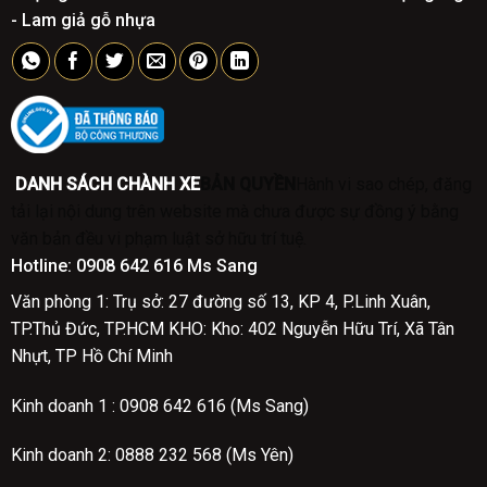
- Lam giả gỗ nhựa
DANH SÁCH CHÀNH XE
BẢN QUYỀN
Hành vi sao chép, đăng
tải lại nội dung trên website mà chưa được sự đồng ý bằng
văn bản đều vi phạm luật sở hữu trí tuệ.
Hotline:
0908 642 616 Ms Sang
Văn phòng 1: Trụ sở: 27 đường số 13, KP 4, P.Linh Xuân,
TP.Thủ Đức, TP.HCM
KHO: Kho: 402 Nguyễn Hữu Trí, Xã Tân
Nhựt, TP Hồ Chí Minh
Kinh doanh 1 :
0908 642 616 (Ms Sang)
Kinh doanh 2:
0888 232 568 (Ms Yên)