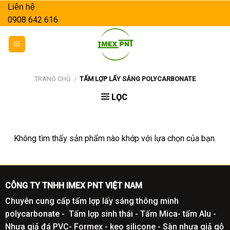
Skip
Liên hệ
to
0908 642 616
content
TRANG CHỦ
/
TẤM LỢP LẤY SÁNG POLYCARBONATE
LỌC
Không tìm thấy sản phẩm nào khớp với lựa chọn của bạn.
CÔNG TY TNHH IMEX PNT VIỆT NAM
Chuyên cung cấp tấm lợp lấy sáng thông minh
polycarbonate - Tấm lợp sinh thái - Tấm Mica- tấm Alu -
Nhựa giả đá PVC- Formex - keo silicone - Sàn nhựa giả gỗ