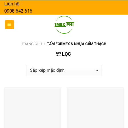
Skip
Liên hệ
to
0908 642 616
content
TRANG CHỦ
/
TẤM FORMEX & NHỰA CẨM THẠCH
LỌC