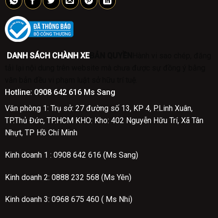
DANH SÁCH CHÀNH XE
BẢN QUYỀN
Hành vi sao chép, đăng
tải lại nội dung trên website mà chưa được sự đồng ý bằng
văn bản đều vi phạm luật sở hữu trí tuệ.
Hotline:
0908 642 616 Ms Sang
Văn phòng 1: Trụ sở: 27 đường số 13, KP 4, P.Linh Xuân,
TP.Thủ Đức, TP.HCM
KHO: Kho: 402 Nguyễn Hữu Trí, Xã Tân
Nhựt, TP Hồ Chí Minh
Kinh doanh 1 :
0908 642 616 (Ms Sang)
Kinh doanh 2:
0888 232 568 (Ms Yên)
Kinh doanh 3: 0968 675 460 ( Ms Nhi)