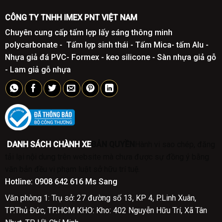
CÔNG TY TNHH IMEX PNT VIỆT NAM
Chuyên cung cấp tấm lợp lấy sáng thông minh
polycarbonate - Tấm lợp sinh thái - Tấm Mica- tấm Alu -
Nhựa giả đá PVC- Formex - keo silicone - Sàn nhựa giả gỗ
- Lam giả gỗ nhựa
DANH SÁCH CHÀNH XE
BẢN QUYỀN
Hành vi sao chép, đăng
tải lại nội dung trên website mà chưa được sự đồng ý bằng
văn bản đều vi phạm luật sở hữu trí tuệ.
Hotline:
0908 642 616 Ms Sang
Văn phòng 1: Trụ sở: 27 đường số 13, KP 4, P.Linh Xuân,
TP.Thủ Đức, TP.HCM
KHO: Kho: 402 Nguyễn Hữu Trí, Xã Tân