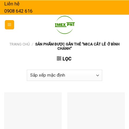
Skip
Liên hệ
to
0908 642 616
content
TRANG CHỦ
/
SẢN PHẨM ĐƯỢC GẮN THẺ “MICA CẮT LẺ Ở BÌNH
CHÁNH”
LỌC