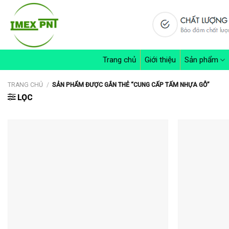
Skip
to
content
Trang chủ
Giới thiệu
Sản phẩm
TRANG CHỦ
/
SẢN PHẨM ĐƯỢC GẮN THẺ “CUNG CẤP TẤM NHỰA GỖ”
LỌC