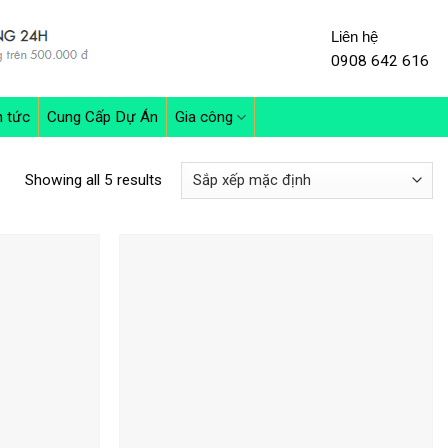
Liên hệ
0908 642 616
n tức
Cung Cấp Dự Án
Gia công
Showing all 5 results