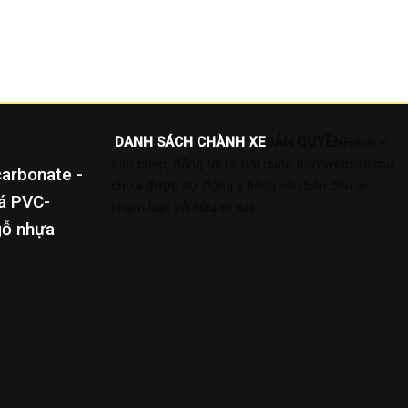
DANH SÁCH CHÀNH XE
BẢN QUYỀN
Hành vi
sao chép, đăng tải lại nội dung trên website mà
carbonate -
chưa được sự đồng ý bằng văn bản đều vi
đá PVC-
phạm luật sở hữu trí tuệ.
gỗ nhựa