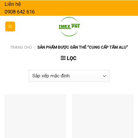
Skip
Liên hệ
to
0908 642 616
content
TRANG CHỦ
/
SẢN PHẨM ĐƯỢC GẮN THẺ “CUNG CẤP TẤM ALU”
LỌC