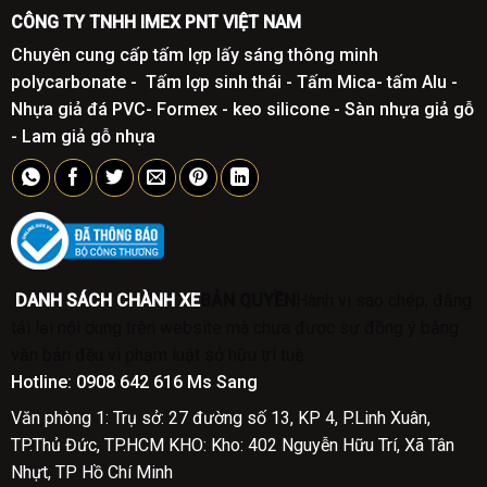
CÔNG TY TNHH IMEX PNT VIỆT NAM
Chuyên cung cấp tấm lợp lấy sáng thông minh
polycarbonate - Tấm lợp sinh thái - Tấm Mica- tấm Alu -
Nhựa giả đá PVC- Formex - keo silicone - Sàn nhựa giả gỗ
- Lam giả gỗ nhựa
DANH SÁCH CHÀNH XE
BẢN QUYỀN
Hành vi sao chép, đăng
tải lại nội dung trên website mà chưa được sự đồng ý bằng
văn bản đều vi phạm luật sở hữu trí tuệ.
Hotline:
0908 642 616 Ms Sang
Văn phòng 1: Trụ sở: 27 đường số 13, KP 4, P.Linh Xuân,
TP.Thủ Đức, TP.HCM
KHO: Kho: 402 Nguyễn Hữu Trí, Xã Tân
Nhựt, TP Hồ Chí Minh