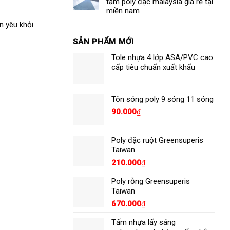
tấm poly đặc malaysia giá rẻ tại
đặc
miền nam
tại
Thủ
n yêu khỏi
Đức
SẢN PHẨM MỚI
Tole nhựa 4 lớp ASA/PVC cao
cấp tiêu chuẩn xuất khẩu
Tôn sóng poly 9 sóng 11 sóng
90.000
₫
Poly đặc ruột Greensuperis
Taiwan
210.000
₫
Poly rỗng Greensuperis
Taiwan
670.000
₫
Tấm nhựa lấy sáng