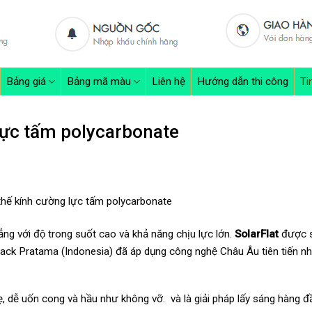
Bảng giá
Bảng mã màu
Liên hệ
Hướng dẫn thi công
Ti
lực tấm polycarbonate
hế kính cường lực tấm polycarbonate
̉ng với độ trong suốt cao và khả năng chịu lực lớn.
SolarFlat
được s
ck Pratama (Indonesia) đã áp dụng công nghệ Châu Âu tiên tiến nhâ
, dễ uốn cong và hầu như không vỡ. và là giải pháp lấy sáng hàng đầ