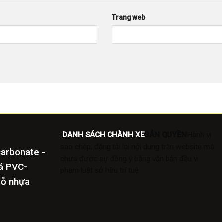
Trang web
DANH SÁCH CHÀNH XE
BẢN QUYỀN
Hành vi
sao chép, đăng tải lại nội dung trên website mà
carbonate -
chưa được sự đồng ý bằng văn bản đều vi
đá PVC-
phạm luật sở hữu trí tuệ.
gỗ nhựa