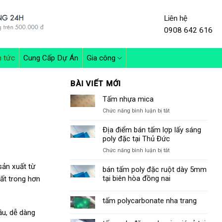
Liên hệ
0908 642 616
n tức
Cung Cấp Dự Án
Gia công
BÀI VIẾT MỚI
Tấm nhựa mica
ở
Chức năng bình luận bị tắt
Tấm
nhựa
Địa điểm bán tấm lợp lấy sáng
mica
poly đặc tại Thủ Đức
ở
Chức năng bình luận bị tắt
Địa
ản xuất từ
điểm
bán tấm poly đặc ruột dày 5mm
bán
tại biên hòa đồng nai
́t trong hơn
tấm
lợp
tấm polycarbonate nha trang
lấy
sáng
u, dễ dàng
poly