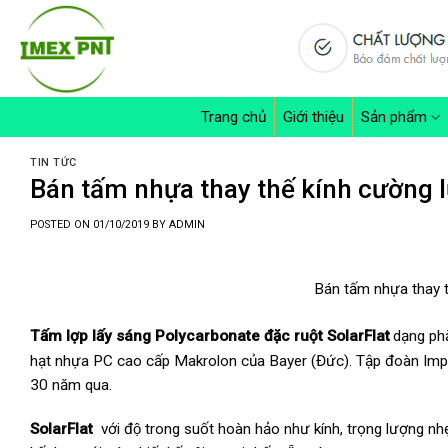
Skip
to
content
Trang chủ
Giới thiệu
Sản phẩm
TIN TỨC
Bán tấm nhựa thay thế kính cường 
POSTED ON
01/10/2019
BY
ADMIN
Bán tấm nhựa thay t
Tấm lợp lấy sáng Polycarbonate đặc ruột SolarFlat
dạng phă
hạt nhựa PC cao cấp Makrolon của Bayer (Đức). Tập đoàn Impa
30 năm qua.
SolarFlat
với độ trong suốt hoàn hảo như kính, trọng lượng nhẹ