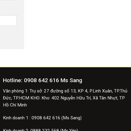
Hotline:
0908 642 616 Ms Sang
Văn phòng 1: Trụ sở: 27 đường số 13, KP 4, P.Linh Xuân, TP.Thủ
Đức, TP.HCM
KHO: Kho: 402 Nguyễn Hữu Trí, Xã Tân Nhựt, TP
Hồ Chí Minh
Kinh doanh 1 :
0908 642 616 (Ms Sang)
Kinh doanh 2:
0888 232 568 (Ms Yên)