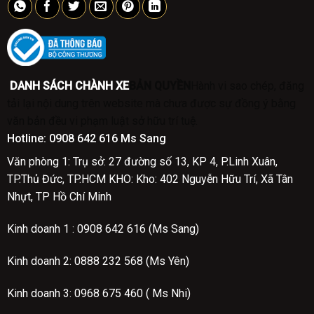
DANH SÁCH CHÀNH XE
BẢN QUYỀN
Hành vi sao chép, đăng
tải lại nội dung trên website mà chưa được sự đồng ý bằng
văn bản đều vi phạm luật sở hữu trí tuệ.
Hotline:
0908 642 616 Ms Sang
Văn phòng 1: Trụ sở: 27 đường số 13, KP 4, P.Linh Xuân,
TP.Thủ Đức, TP.HCM
KHO: Kho: 402 Nguyễn Hữu Trí, Xã Tân
Nhựt, TP Hồ Chí Minh
Kinh doanh 1 :
0908 642 616 (Ms Sang)
Kinh doanh 2:
0888 232 568 (Ms Yên)
Kinh doanh 3: 0968 675 460 ( Ms Nhi)