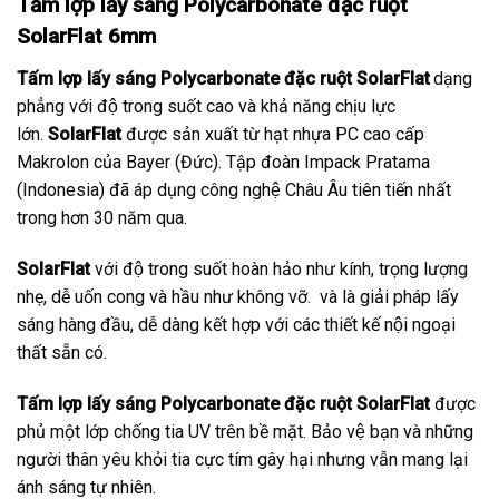
Tấm lợp lấy sáng Polycarbonate đặc ruột
SolarFlat 6mm
Tấm lợp lấy sáng Polycarbonate đặc ruột SolarFlat
dạng
phẳng với độ trong suốt cao và khả năng chịu lực
lớn.
SolarFlat
được sản xuất từ hạt nhựa PC cao cấp
Makrolon của Bayer (Đức). Tập đoàn Impack Pratama
(Indonesia) đã áp dụng công nghệ Châu Âu tiên tiến nhất
trong hơn 30 năm qua.
SolarFlat
với độ trong suốt hoàn hảo như kính, trọng lượng
nhẹ, dễ uốn cong và hầu như không vỡ. và là giải pháp lấy
sáng hàng đầu, dễ dàng kết hợp với các thiết kế nội ngoại
thất sẵn có.
Tấm lợp lấy sáng Polycarbonate đặc ruột SolarFlat
được
phủ một lớp chống tia UV trên bề mặt. Bảo vệ bạn và những
người thân yêu khỏi tia cực tím gây hại nhưng vẫn mang lại
ánh sáng tự nhiên.