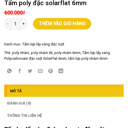
Tấm poly đặc solarflat 6mm
600.000
₫
Tấm poly đặc solarflat 6mm số lượng
THÊM VÀO GIỎ HÀNG
Danh mục:
Tấm lợp lấy sáng đặc ruột
Thẻ:
poly nhám
,
poly nhám 6li
,
poly nhám 6mm
,
Tấm lợp lấy sáng
Polycarbonate đặc ruột SolarFlat 6mm
,
tấm lợp poly nhám 6mm
MÔ TẢ
ĐÁNH GIÁ (0)
THÔNG TIN LIÊN HỆ